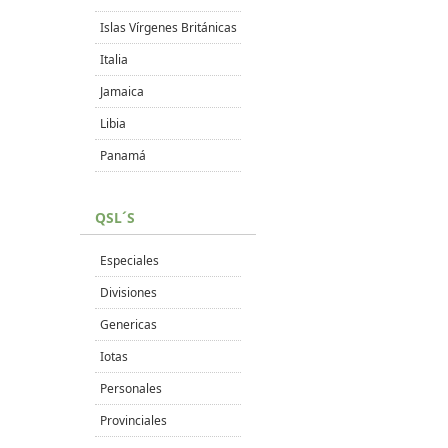
Islas Vírgenes Británicas
Italia
Jamaica
Libia
Panamá
QSL´S
Especiales
Divisiones
Genericas
Iotas
Personales
Provinciales