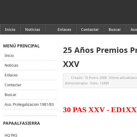
Inicio
Noticias
Enlaces
Contactar
Buscar
Aso
MENÚ PRINCIPAL
25 Años Premios Pr
Inicio
XXV
Noticias
Enlaces
Creado:
16 Enero 2008
Última actualizac
Administrador
Visto:
12489
Contactar
Buscar
Aso. Prolegalizacion 1981/83
30 PAS XXV - ED1X
PAPAALFASIERRA
HQ PAS