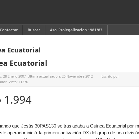
Contactar
Buscar
Aso. Prolegalizacion 1981/83
a Ecuatorial
ea Ecuatorial
o:
28 Enero 2007
Última actualización:
26 Noviembre 2012
Escrito por
ador
Visto:
11376
 1.994
ando que Jesús 30PAS130 se trasladaba a Guinea Ecuatorial por m
este operador inició
la primera activación DX del grupo de una divisi