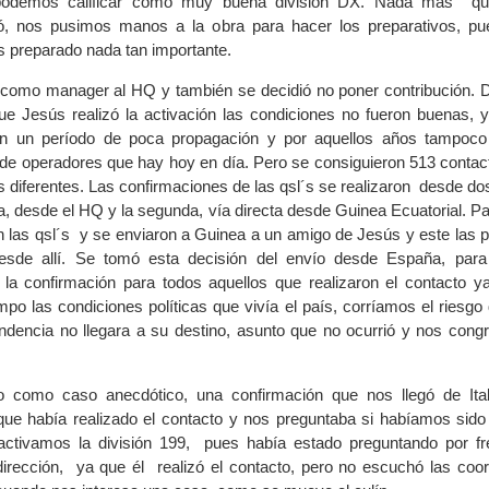
podemos calificar como muy buena división DX. Nada más qu
, nos pusimos manos a la obra para hacer los preparativos, p
 preparado nada tan importante.
como manager al HQ y también se decidió no poner contribución. D
ue Jesús realizó la activación las condiciones no fueron buenas, 
n un período de poca propagación y por aquellos años tampoco
 de operadores que hay hoy en día. Pero se consiguieron 513 contac
s diferentes. Las confirmaciones de las qsl´s se realizaron desde do
a, desde el HQ y la segunda, vía directa desde Guinea Ecuatorial. Pa
on las qsl´s y se enviaron a Guinea a un amigo de Jesús y este las p
esde allí. Se tomó esta decisión del envío desde España, para
 la confirmación para todos aquellos que realizaron el contacto y
mpo las condiciones políticas que vivía el país, corríamos el riesgo
ndencia no llegara a su destino, asunto que no ocurrió y nos cong
 como caso anecdótico, una confirmación que nos llegó de Ita
ue había realizado el contacto y nos preguntaba si habíamos sido
activamos la división 199, pues había estado preguntando por fr
dirección, ya que él realizó el contacto, pero no escuchó las coo