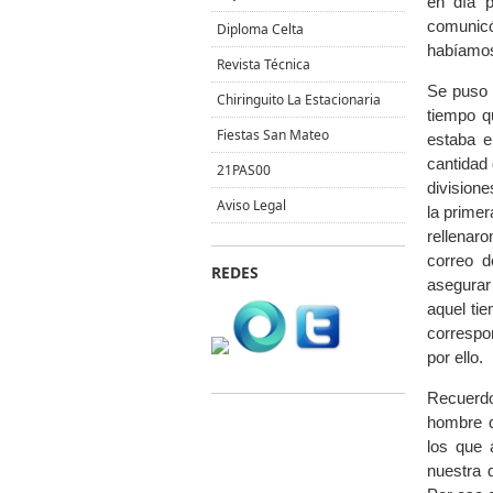
en día 
comunicó
Diploma Celta
habíamos
Revista Técnica
Se puso 
Chiringuito La Estacionaria
tiempo q
Fiestas San Mateo
estaba e
cantidad
21PAS00
divisione
Aviso Legal
la primer
rellenar
correo d
REDES
asegurar
aquel tie
correspo
por ello.
Recuerdo
hombre q
los que 
nuestra 