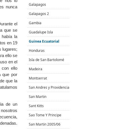
e nos lo
Galapagos
ues nunca
Galapagos 2
Gambia
urante el
ya que se
Guadalupe Isla
 había la
Guinea Ecuatorial
tos en 19
s lugares;
Honduras
ra ello se
Isla de San Bartolomé
uso en el
 con ello
Madeira
a que por
Montserrat
 de que la
ratulamos
San Andres y Providencia
San Martin
lia de un
Sant Kitts
 nosotros
Sao Tome Y Principe
ecuencia,
rdenadas.
San Martin 2005/06