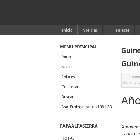
Inicio
Noticias
Enlaces
MENÚ PRINCIPAL
Guine
Inicio
Guin
Noticias
Enlaces
Cread
Administr
Contactar
Año
Buscar
Aso. Prolegalizacion 1981/83
PAPAALFASIERRA
Aprovech
trabajo, 
HQ PAS