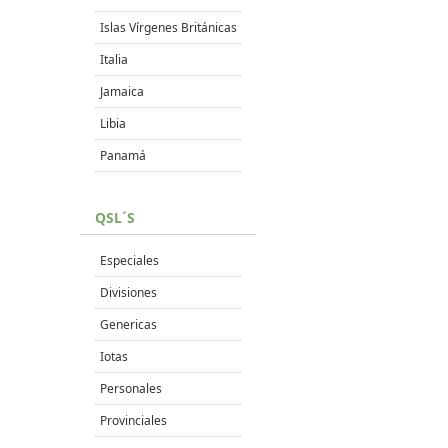
Islas Vírgenes Británicas
Italia
Jamaica
Libia
Panamá
QSL´S
Especiales
Divisiones
Genericas
Iotas
Personales
Provinciales