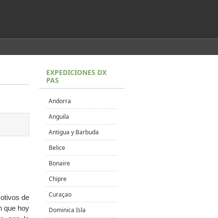
EXPEDICIONES DX
PAS
Andorra
Anguila
Antigua y Barbuda
Belice
Bonaire
Chipre
Curaçao
otivos de
ón que hoy
Dominica Isla