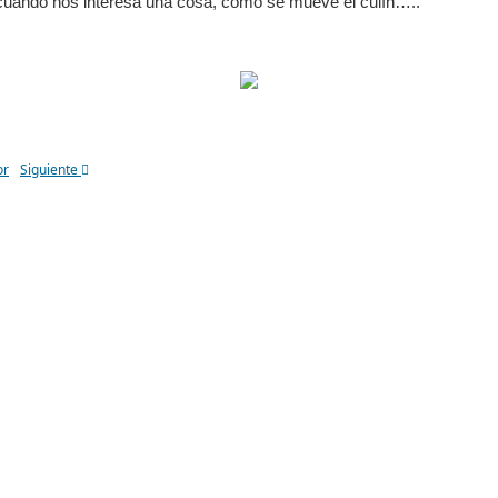
cuando nos interesa una cosa, como se mueve el culín…..
or
Siguiente