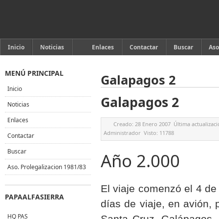
Inicio
Noticias
Enlaces
Contactar
Buscar
Aso
MENÚ PRINCIPAL
Galapagos 2
Inicio
Galapagos 2
Noticias
Enlaces
Creado:
28 Enero 2007
Última actualizac
Administrador
Visto:
11788
Contactar
Buscar
Año 2.000
Aso. Prolegalizacion 1981/83
El viaje comenzó el 4 de
PAPAALFASIERRA
días de viaje, en avión, 
HQ PAS
Santa Cruz, Galápagos, 