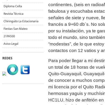
continentes, (seis en radio
Diploma Celta
fabulosa y escuchaba esta
Revista Técnica
señales de siete y nueve, l
Chiringuito La Estacionaria
francés a 9+60 db´s. No so
Fiestas San Mateo
por su instalación, ya te gar
21PAS00
todo el mundo, sino tambié
“modestas”, de lo que estoy
Aviso Legal
contactos con 12 vatios y an
REDES
Para poder llegar a mi dest
un total de 18 horas de vue
Quito-Guayaquil, Guayaquil-
de conocer a muchos compañ
mi licencia por el Quito Ra
hermosas yaguis y muchísi
HC1LU, hizo de anfitrión en m