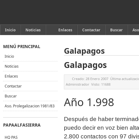
Inicio
Noticias
Enlaces
Contactar
Buscar
Aso
MENÚ PRINCIPAL
Galapagos
Inicio
Galapagos
Noticias
Enlaces
Creado:
28 Enero 2007
Última actualizac
Administrador
Visto:
11688
Contactar
Buscar
Año 1.998
Aso. Prolegalizacion 1981/83
Después de haber terminado
PAPAALFASIERRA
puedo decir en voz bien alta
2.800 contactos con 97 divis
HQ PAS