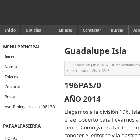
Inicio
Noticias
Enlaces
Contactar
Buscar
Aso
MENÚ PRINCIPAL
Guadalupe Isla
Inicio
Creado:
08 Junio 2014
Última actualizaci
Noticias
Administrador
Visto:
6545
Enlaces
196PAS/0
Contactar
AÑO 2014
Buscar
Aso. Prolegalizacion 1981/83
Llegamos a la división 196. I
el aeropuerto para llevarnos a 
PAPAALFASIERRA
Terre. Como ya era tarde, deci
conocer el entorno y la gastro
HQ PAS