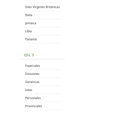
Islas Vírgenes Británicas
Italia
Jamaica
Libia
Panamá
QSL´S
Especiales
Divisiones
Genericas
Iotas
Personales
Provinciales