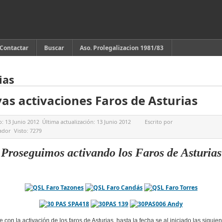
Contactar
Buscar
Aso. Prolegalizacion 1981/83
ias
as activaciones Faros de Asturias
o:
13 Junio 2012
Última actualización:
13 Junio 2012
Escrito por
ador
Visto:
7279
Proseguimos activando los Faros de Asturias
 con la activación de los faros de Asturias, hasta la fecha se al iniciado las siguie