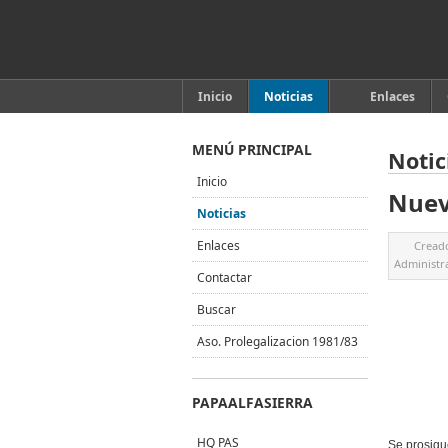
Inicio
Noticias
Enlaces
MENÚ PRINCIPAL
Notic
Inicio
Nuev
Noticias
Enlaces
Cread
Administr
Contactar
Buscar
Aso. Prolegalizacion 1981/83
PAPAALFASIERRA
HQ PAS
Se prosigue