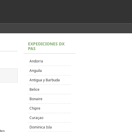
EXPEDICIONES DX
PAS
Andorra
Anguila
Antigua y Barbuda
Belice
Bonaire
Chipre
Curaçao
Dominica Isla
ntes