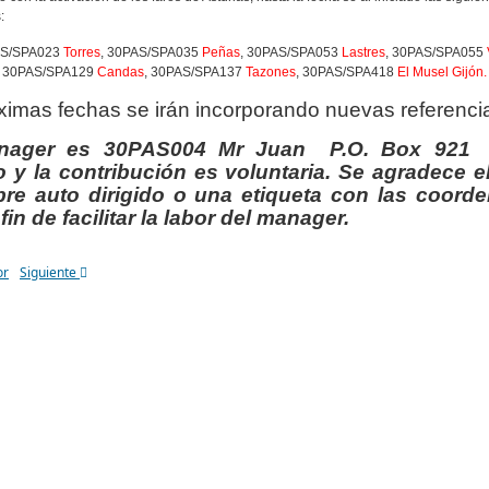
:
S/SPA023
Torres
, 30PAS/SPA035
Peñas
, 30PAS/SPA053
Lastres
, 30PAS/SPA055
30PAS/SPA129
Candas
, 30PAS/SPA137
Tazones
, 30PAS/SPA418
El Musel Gijón.
ximas fechas se irán incorporando nuevas referenci
nager es 30PAS004 Mr Juan P.O. Box 921
 y la contribución es voluntaria.
Se agradece e
re auto dirigido o una etiqueta con las coord
fin de facilitar la labor del manager.
or
Siguiente