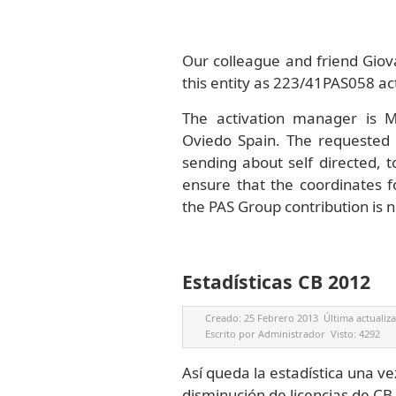
Our colleague and friend Gio
this entity as 223/41PAS058 act
The activation manager is
Oviedo Spain. The requested 
sending about self directed, 
ensure that the coordinates 
the PAS Group contribution is 
Estadísticas CB 2012
Creado:
25 Febrero 2013
Última actualiz
Escrito por
Administrador
Visto:
4292
Así queda la estadística una 
disminución de licencias de CB