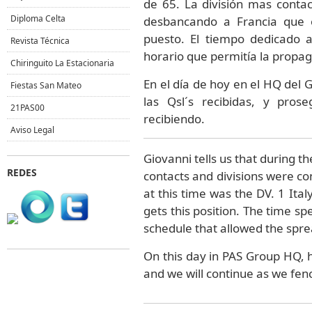
de 65. La división mas contac
Diploma Celta
desbancando a Francia que 
puesto. El tiempo dedicado a
Revista Técnica
horario que permitía la propag
Chiringuito La Estacionaria
En el día de hoy en el HQ del 
Fiestas San Mateo
las Qsl´s recibidas, y pro
21PAS00
recibiendo.
Aviso Legal
Giovanni tells us that during t
REDES
contacts and divisions were con
at this time was the DV. 1 Ital
gets this position. The time sp
schedule that allowed the spre
On this day in PAS Group HQ, 
and we will continue as we fen