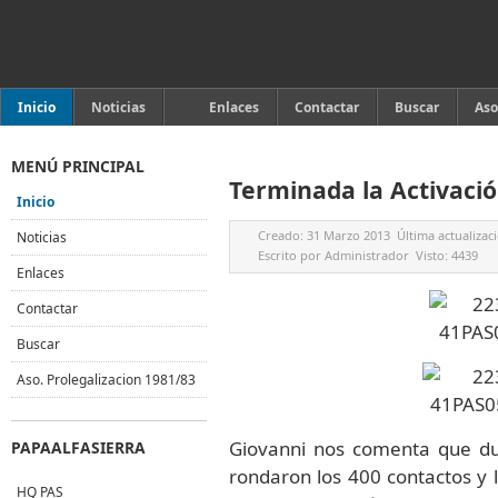
Inicio
Noticias
Enlaces
Contactar
Buscar
Aso
MENÚ PRINCIPAL
Terminada la Activaci
Inicio
Creado:
31 Marzo 2013
Última actualizac
Noticias
Escrito por
Administrador
Visto:
4439
Enlaces
Contactar
Buscar
Aso. Prolegalizacion 1981/83
Giovanni nos comenta que dur
PAPAALFASIERRA
rondaron los 400 contactos y l
HQ PAS