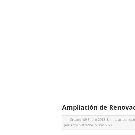
Ampliación de Renova
Creado:
09 Enero 2013
Última actualizac
por
Administrador
Visto:
5977